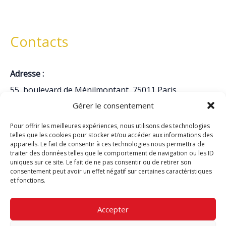
Contacts
Adresse :
55, boulevard de Ménilmontant, 75011 Paris
Gérer le consentement
Téléphone :
01 48 05 94 93
Pour offrir les meilleures expériences, nous utilisons des technologies
telles que les cookies pour stocker et/ou accéder aux informations des
Emails :
appareils. Le fait de consentir à ces technologies nous permettra de
traiter des données telles que le comportement de navigation ou les ID
secretariat@basilique-ndps.fr
uniques sur ce site. Le fait de ne pas consentir ou de retirer son
cure@basilique-ndps.fr
consentement peut avoir un effet négatif sur certaines caractéristiques
et fonctions.
Acte de baptême
Accepter