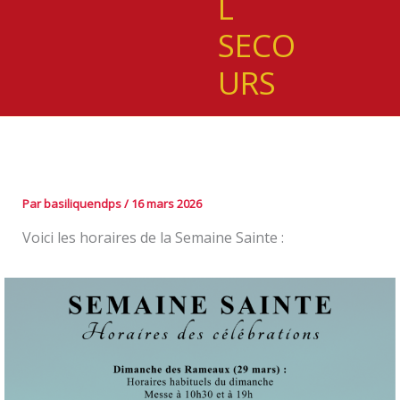
L
SECO
URS
Par
basiliquendps
/
16 mars 2026
Voici les horaires de la Semaine Sainte :