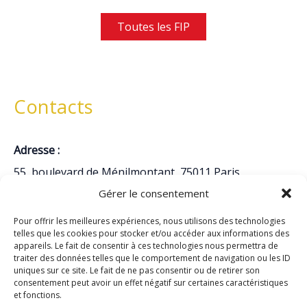
Toutes les FIP
Contacts
Adresse :
55, boulevard de Ménilmontant, 75011 Paris
Gérer le consentement
Téléphone :
01 48 05 94 93
Pour offrir les meilleures expériences, nous utilisons des technologies
telles que les cookies pour stocker et/ou accéder aux informations des
Emails :
appareils. Le fait de consentir à ces technologies nous permettra de
traiter des données telles que le comportement de navigation ou les ID
secretariat@basilique-ndps.fr
uniques sur ce site. Le fait de ne pas consentir ou de retirer son
cure@basilique-ndps.fr
consentement peut avoir un effet négatif sur certaines caractéristiques
et fonctions.