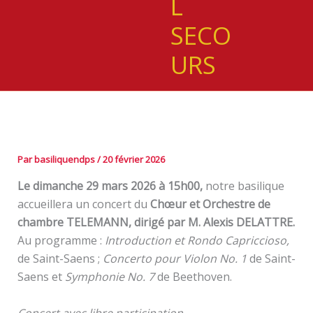
L
SECO
URS
Par
basiliquendps
/
20 février 2026
Le dimanche 29 mars 2026 à 15h00,
notre basilique
accueillera un concert du
Chœur et Orchestre de
chambre TELEMANN, dirigé par M. Alexis DELATTRE.
Au programme :
Introduction et Rondo Capriccioso,
de Saint-Saens ;
Concerto pour Violon No. 1
de Saint-
Saens et
Symphonie No. 7
de Beethoven.
Concert avec libre participation.