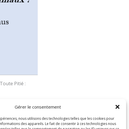
oute Pitié :
Gérer le consentement
SUIVANT
expériences, nous utilisons des technologies telles que les cookies pour
nformations des appareils. Le fait de consentir à ces technologies nous
IP du 5 janvier – C
onnées telles que le comportement de navigation ou les ID uniques sur ce