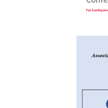
Par
basilique