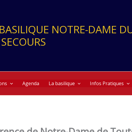
- BASILIQUE NOTRE-DAME D
 SECOURS
ons
Agenda
La basilique
Infos Pratiques
rence de Notre-Dame de Toute