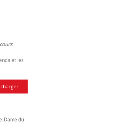
ecours
enda et les
écharger
tre-Dame du