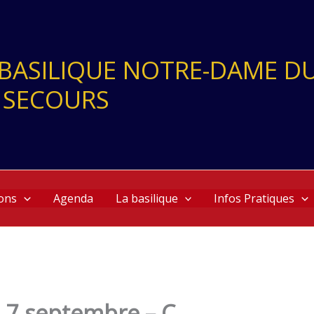
- BASILIQUE NOTRE-DAME D
 SECOURS
ons
Agenda
La basilique
Infos Pratiques
u 7 septembre – C