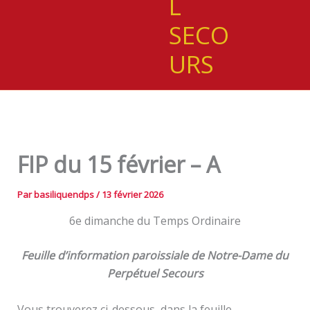
L
SECO
URS
FIP du 15 février – A
Par
basiliquendps
/
13 février 2026
6e dimanche du Temps Ordinaire
Feuille d’information paroissiale de Notre-Dame du
Perpétuel Secours
Vous trouverez ci-dessous, dans la feuille