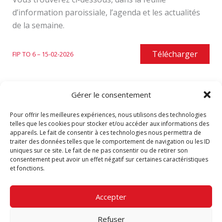
d’information paroissiale, l’agenda et les actualités
de la semaine.
Télécharger
FIP TO 6 – 15-02-2026
Gérer le consentement
Vous pouvez revoir toutes les feuilles d’information
Pour offrir les meilleures expériences, nous utilisons des technologies
paroissiale de Notre-Dame du Perpétuel Secours
:
telles que les cookies pour stocker et/ou accéder aux informations des
Archives
.
appareils. Le fait de consentir à ces technologies nous permettra de
traiter des données telles que le comportement de navigation ou les ID
uniques sur ce site. Le fait de ne pas consentir ou de retirer son
consentement peut avoir un effet négatif sur certaines caractéristiques
et fonctions.
PRÉCÉDENT
SUIVANT
Accepter
Refuser