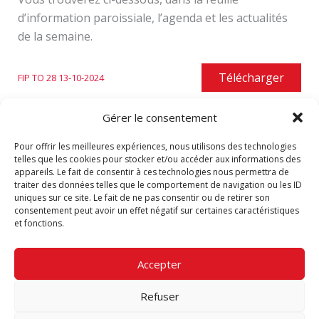
d’information paroissiale, l’agenda et les actualités
de la semaine.
Télécharger
FIP TO 28 13-10-2024
Gérer le consentement
Pour offrir les meilleures expériences, nous utilisons des technologies
Vous pouvez revoir toutes les feuilles d’information
telles que les cookies pour stocker et/ou accéder aux informations des
paroissiale de Notre-Dame du Perpétuel Secours
:
appareils. Le fait de consentir à ces technologies nous permettra de
traiter des données telles que le comportement de navigation ou les ID
Archives
.
uniques sur ce site. Le fait de ne pas consentir ou de retirer son
consentement peut avoir un effet négatif sur certaines caractéristiques
et fonctions.
PRÉCÉDENT
SUIVANT
Accepter
Refuser