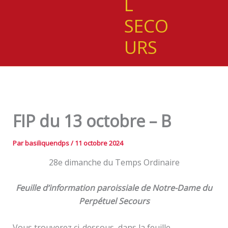
L
SECO
URS
FIP du 13 octobre – B
Par
basiliquendps
/
11 octobre 2024
28e dimanche du Temps Ordinaire
Feuille d’information paroissiale de Notre-Dame du
Perpétuel Secours
Vous trouverez ci-dessous, dans la feuille