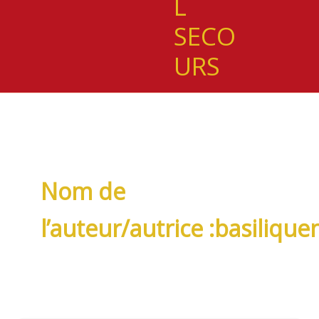
L
SECO
URS
Nom de
l’auteur/autrice :basiliqu