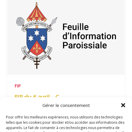
FIP
FIP du 6 avril – C
Gérer le consentement
basiliquendps
/
4 avril 2025
5e dimanche de Carême Feuille d’information
Pour offrir les meilleures expériences, nous utilisons des technologies
telles que les cookies pour stocker et/ou accéder aux informations des
paroissiale de Notre-Dame du Perpétuel
appareils. Le fait de consentir à ces technologies nous permettra de